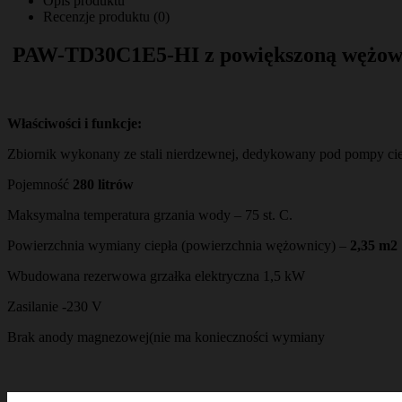
Opis produktu
Recenzje produktu (0)
PAW-TD30C1E5-HI z powiększoną wężow
Właściwości i funkcje:
Zbiornik wykonany ze stali nierdzewnej, dedykowany pod pompy cie
Pojemność
280 litrów
Maksymalna temperatura grzania wody – 75 st. C.
Powierzchnia wymiany ciepła (powierzchnia wężownicy) –
2,35 m2
Wbudowana rezerwowa grzałka elektryczna 1,5 kW
Zasilanie -230 V
Brak anody magnezowej(nie ma konieczności wymiany