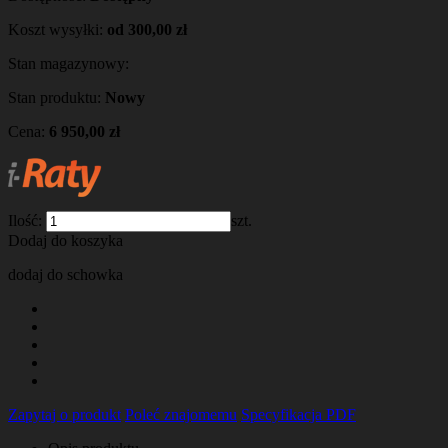
Koszt wysyłki:
od 300,00 zł
Stan magazynowy:
Stan produktu:
Nowy
Cena:
6 950,00 zł
Ilość:
szt.
Dodaj do koszyka
dodaj do schowka
Zapytaj o produkt
Poleć znajomemu
Specyfikacja PDF