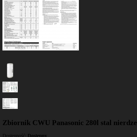
Zbiornik CWU Panasonic 280l stal nierdz
Dostępność:
Dostępny