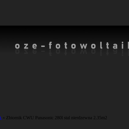
A
»
Zbiornik CWU Panasonic 280l stal nierdzewna 2.35m2