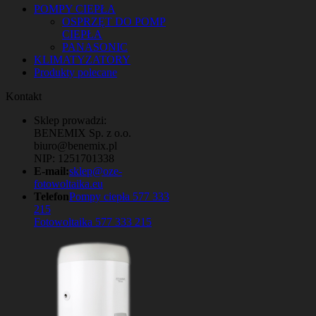
POMPY CIEPŁA
OSPRZĘT DO POMP
CIEPŁA
PANASONIC
KLIMATYZATORY
Produkty polecane
Kontakt
Sklep prowadzi:
BENEMIX Sp. z o.o.
biuro@benemix.pl
NIP: 1251701338
E-mail:
sklep@oze-
fotowoltaika.eu
Telefon
Pompy ciepła 577 333
215
Fotowoltaika 577 333 215