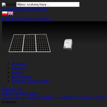
wyszukiwanie zaawansowane
Koszyk
Twój koszyk jest pusty ...
Regulamin
Płatności
Kontakt
Raty/Leasing
Zapytaj o montaż pompy
Schowek (0)
Zaloguj się
Załóż konto
Strona główna
»
POMPY CIEPŁA
»
OSPRZĘT DO POMP CIEPŁ
Kategorie